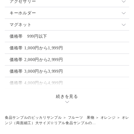
アクセサリー
イヤリング
キーホルダー
ピアス
ストラップ
マグネット
ヘアアクセサリー
ゴルフマーカー
価格帯 999円以下
ヘアクリップ
価格帯 1,000円から1,999円
ヘアゴム
価格帯 2,000円から2,999円
価格帯 3,000円から3,999円
価格帯 4,000円から4,999円
フルーツ 果物
続きを見る
レモン
その他
オレンジ
梅干し
食品サンプルのピッカリサンプル
＞
フルーツ 果物
＞
オレンジ
＞
オレ
工具模型
ンジ（両面細工）大サイズ☆リアル食品サンプルの…
ライム
目玉焼き