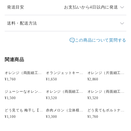
発送目安
お支払いから4日以内に発送
素材は、塩化ビニール樹脂です。
【商品の大きさ】サイズ㍉（縦ｘ横ｘ厚み）45ｘ45ｘ7
発送は、通常２～4日以内（土日祝日は除く）に対応さ
送料・配送方法
全長約100ミリ（キーホルダーを含む）
せていただいております。
発送元地域：
週末のご注文は翌週明けの発送となります。
愛知県
海外発送：
不可能
この商品について質問する
【商品の重さ】約15ｇ
配送方法
追跡／補償
送料
追加送料
レターパックプラスは、重さ４Kgまで全国一律料金600
【写真について】
円です。
1枚目 作品の全容
関連商品
レターパックプラス
○
／
✕
¥600
¥0
追跡サービスあり。
2枚目 接写写真 まるで本物のようなみずみずしさ
郵便局員による対面でのお届けとなり、受領印または署
3枚目 参考写真です。
宅急便（ヤマト）
○
／
○
地域別
¥0〜
名をいただきます。
オレンジ（両面細工）小サイズ☆リアル食品サンプルのフルーツキーホルダー
オランジェットキーホルダー（片面細工）☆リアルな食品サンプルのフルーツキーホルダー
オレンジ（片面細工）☆リアルな食品サンプルのフルーツイヤリング
オレンジの他にレモン・ライム・ピンクグレープフル
¥1,760
¥1,650
¥2,860
¥15,000以上のご注文で送料無料
ーツがあります。
4枚目 大小サイズ比較写真。
ジューシーなオレンジ小☆食品サンプルのゴルフマーカー
オレンジ（両面細工）小サイズ☆リアルな食品サンプルのフルーツピアス
オレンジ（両面細工）小サイズ☆リアルな食品サンプルのフルーツイヤリング
写真はレモンですが、こちらでの販売はオレンジで
¥1,500
¥3,520
¥3,520
す。
小サイズのオレンジキーホルダーもあります。
どう見ても 梅干し【みつ漬け】）（立体模型）☆リアルな食品サンプルのキーホルダー
赤肉メロン（立体模型）小サイズ☆リアルな食品サンプルのフルーツピアス
どう見てもボルトナットのピアス（立体模型）☆ぺケ鉄TOOL☆リアルな工具模型のピアス
¥1,100
¥3,300
¥1,760
ひとつひとつ手作りの為、個体差があります。
ご了承下さい。