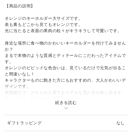
【商品の説明】
オレンジのキーホルダー大サイズです。
表も裏もどこから見てもオレンジです。
光に当たると表面の果肉の粒々がキラキラして可愛いです。
身近な場所に食べ物のかわいいキーホルダーを付けてみません
か？
まるで本物のような質感とディテールにこだわったアイテムで
す。
オレンジのビビッドな色合いは、見ているだけで元気が出るこ
と間違いなし！
キャラクターものに飽きた方にもおすすめの、大人かわいいデ
ザインです。
両面細工で、どちらから見てもリアルな見た目が楽しめます。
軽くて丈夫、毎日の使い勝手もバッチリ。
続きを読む
バッグや鍵に取り付けて、いつも一緒に持ち歩いてください
ね。
ギフトラッピング
なし
星のチャーム付き☆
クリスタルガラスビーズはチェコのプレシオサ社製使用。