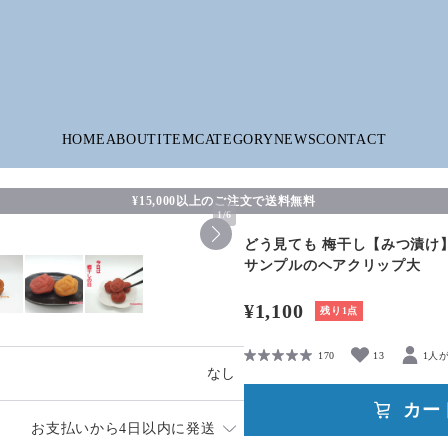
HOME
ABOUT
ITEM
CATEGORY
NEWS
CONTACT
¥15,000以上のご注文で送料無料
1
/
6
どう見ても 梅干し【みつ漬け
サンプルのヘアクリップ大
¥1,100
残り1点
170
13
1人
なし
カー
お支払いから4日以内に発送