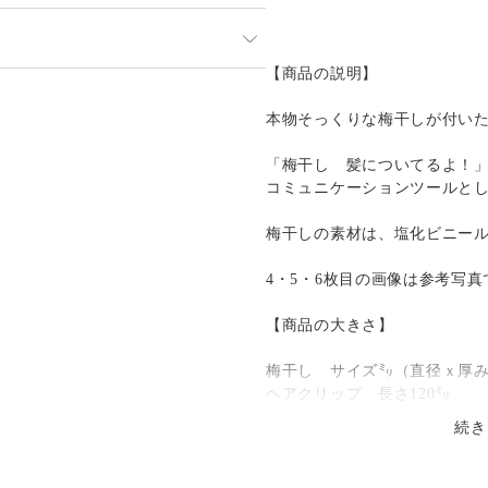
土日祝日は除く）に対応させてい
【商品の説明】
発送：
不可能
Kgまで全国一律料金600円で
本物そっくりな梅干しが付い
追跡／補償
送料
追加送料
「梅干し 髪についてるよ！」
○
／
✕
¥600
¥0
けとなり、受領印または署名をい
コミュニケーションツールと
○
／
○
地域別
¥0〜
梅干しの素材は、塩化ビニー
送元は愛知県で地域別に送料が変
4・5・6枚目の画像は参考写真
場合は、ご購入時に備考欄にご記
【商品の大きさ】
日以降でお願いします。
梅干し サイズ㍉（直径ｘ厚み）
日祝日を除いた３日以降でお願い
ヘアクリップ 長さ120㍉
続き
【商品の重さ】25ｇ
注文の際はご留意下さい。