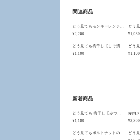
関連商品
どう見てもモンキーレンチのヘアクリップ【汚れ】（立体模型）☆ぺケ鉄TOOL☆リアルな工具模型のヘアクリップ
¥2,200
¥1,980
どう見ても梅干し【しそ漬け】（立体模型）☆リアルな食品サンプルのマグネット
¥1,100
¥1,100
新着商品
どう見ても 梅干し【みつ漬け】）（立体模型）☆リアルな食品サンプルのキーホルダー
¥1,100
¥3,300
どう見てもボルトナットのキーホルダー【無限ネジネジ】（立体模型）☆ぺケ鉄TOOL☆リアルな工具模型のキーホルダー