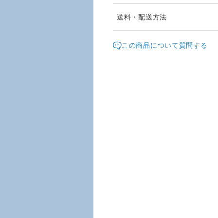
発送は、通常２～4日以内（
送料・配送方法
ただいております。
発送元地域：
愛知県
海外
この商品について質問する
レターパックプラスは、重さ４
配送方法
す。
追跡サービスあり。
レターパックプラス
郵便局員による対面でのお届
ただきます。
宅急便（ヤマト）
宅急便（ヤマト運輸）は、発
¥15,000以上のご注文で送料無料
わります。
追跡・補償サービスあり。
お届け日時等にご指定がある
入ください。
※お届け日は、ご購入日の３
※ご購入時が週末の場合は土
します。
ご面倒をお掛けしますが、ご