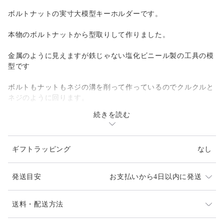
ボルトナットの実寸大模型キーホルダーです。
本物のボルトナットから型取りして作りました。
金属のように見えますが鉄じゃない塩化ビニール製の工具の模
型です
ボルトもナットもネジの溝を削って作っているのでクルクルと
ネジのように回ります。
続きを読む
ネーミング通りに行ったり来たり無限にネジネジできる作品で
す
ギフトラッピング
なし
素材は塩化ビニールですので軽いです。
工具好きな貴方や機械いじりが好きなあの方へのプレゼントに
発送目安
お支払いから4日以内に発送
最適な一品です！
【商品の大きさ】サイズ㍉（本体の直径ｘ厚み（キーホルダー
通常は平日営業で土日祝日は休みです。
送料・配送方法
は別））45ｘ17
発送は、通常平日のご注文で２～4日以内（土日祝日は