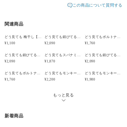
発送元地域：
除く）に対応させていただいております。
愛知県
海外発送：
不可能
この商品について質問する
【商品の重さ】約10g
配送方法
追跡／補償
送料
追加送料
レターパックプラスは、重さ４Kgまで全国一律料金600
【写真の説明】
円です。
・１枚目：つりさげた感じ
関連商品
レターパックプラス
○
／
✕
¥600
¥0
追跡サービスあり。
・ 2枚目：サイズ感の参考写真
郵便局員による対面でのお届けとなり、受領印または署
・3から5枚目：参考写真。こちらでの販売は左側及び下側の作
宅急便（ヤマト）
○
／
○
地域別
¥0〜
名をいただきます。
どう見ても 梅干し【みつ漬け】）（立体模型）☆リアルな食品サンプルのキーホルダー
どう見ても錆びてるボルトナットのピアス（立体模型）☆ぺケ鉄TOOL☆リアルな工具模型のピアス
どう見てもボルトナットのピアス（立体模型）☆ぺケ鉄TOOL☆リアルな工具模型のピアス
品です。
¥1,100
¥2,090
¥1,760
¥15,000以上のご注文で送料無料
ネジを切ってあるのでネジがクルク
ル回ります。
どう見ても錆びてるボルトナットのキーホルダー【SABI】（立体模型）☆ぺケ鉄TOOL☆リアルな工具模型のキーホルダー
どう見てもスパナミニS67のピアス【シルバー】（立体模型）☆ぺケ鉄TOOL☆リアルな工具模型のピアス
どう見ても錆びてるボルトナットのイヤリング（立体模型）☆ぺケ鉄TOOL☆リアルな工具模型のイヤリング
錆びた風合いのボルトナットのキー
¥2,090
¥1,870
¥2,090
ホルダーもあります
どう見てもボルトナットのイヤリング（立体模型）☆ぺケ鉄TOOL☆リアルな工具模型のイヤリング
どう見てもモンキーレンチのヘアクリップ【汚れ】（立体模型）☆ぺケ鉄TOOL☆リアルな工具模型のヘアクリップ
どう見てもモンキーレンチのヘアクリップ【シルバー】（立体模型）☆ぺケ鉄TOOL☆リアルな工具模型のヘアクリップ
¥1,760
¥2,200
¥1,980
もっと見る
新着商品