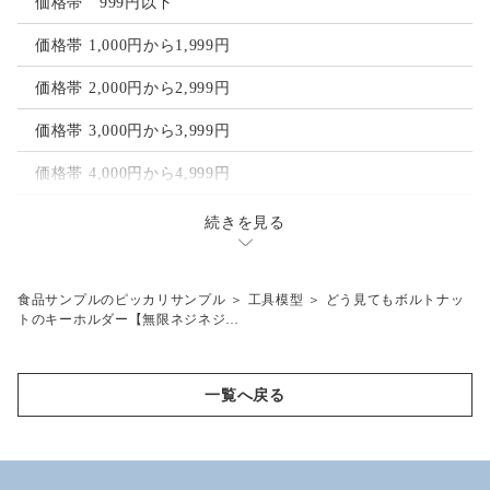
ゴルフマーカー
価格帯 999円以下
ヘアクリップ
価格帯 1,000円から1,999円
ヘアゴム
価格帯 2,000円から2,999円
価格帯 3,000円から3,999円
価格帯 4,000円から4,999円
フルーツ 果物
続きを見る
レモン
その他
オレンジ
梅干し
食品サンプルのピッカリサンプル
＞
工具模型
＞
どう見てもボルトナッ
工具模型
トのキーホルダー【無限ネジネジ…
ライム
目玉焼き
ピンクグレープフルーツ
一覧へ戻る
バナナ
キウイ