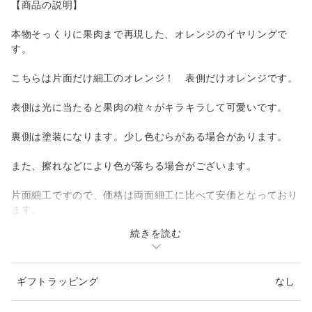
【商品の説明】
本物そっくりに果肉まで再現した、オレンジのイヤリングで
す。
こちらは片面だけ細工のオレンジ！ 表側だけオレンジです。
表側は光に当たると果肉の粒々がキラキラして可愛いです。
裏側は塗装になります。少し色むらがある場合があります。
また、擦れなどにより色が落ちる場合がございます。
片面細工ですので、価格は両面細工に比べて安価となっており
ます。
続きを読む
素材は、塩化ビニール樹脂です。
こちらはリアルサイズの大ですが、小サイズもあります。
ギフトラッピング
なし
【商品の大きさ】サイズ㍉（縦ｘ横ｘ厚み）45ｘ45ｘ7