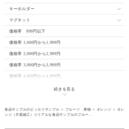
イヤリング
キーホルダー
ピアス
ストラップ
マグネット
ヘアアクセサリー
ゴルフマーカー
価格帯 999円以下
ヘアクリップ
価格帯 1,000円から1,999円
ヘアゴム
価格帯 2,000円から2,999円
価格帯 3,000円から3,999円
価格帯 4,000円から4,999円
フルーツ 果物
続きを見る
レモン
その他
オレンジ
梅干し
食品サンプルのピッカリサンプル
＞
フルーツ 果物
＞
オレンジ
＞
オレ
工具模型
ンジ（片面細工）☆リアルな食品サンプルのフルー…
ライム
目玉焼き