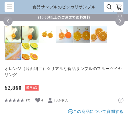
食品サンプルのピッカリサンプル
1
/
8
¥15,000以上のご注文で送料無料
オレンジ（片面細工）☆リアルな食品サンプルのフルーツイヤ
リング
¥2,860
残り1点
170
6
1人が購入
この商品について質問する