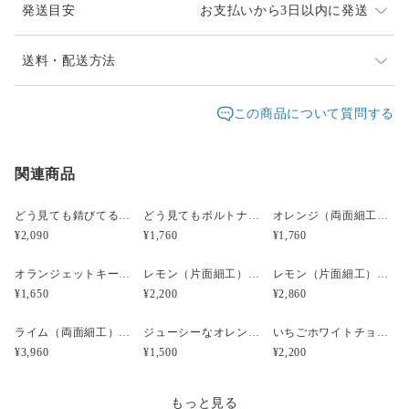
発送目安
お支払いから3日以内に発送
【商品の重さ】10g（片側）
【写真について】
発送は、通常２～３日以内（土日祝日は除く）に対応さ
送料・配送方法
せていただいております。
・一枚目は着画参考写真
発送元地域：
レターパックプラスは、重さ４Kgまで全国一律料金600
愛知県
海外発送：
不可能
この商品について質問する
・二枚目は裏側になります(写真はピアスですがこちらでの販
円です。
売はイヤリングです）
配送方法
追跡／補償
送料
追加送料
追跡サービスあり。
・三枚目は表面です
郵便局員による対面でのお届けとなり、受領印または署
・四枚目は左が表面、右が裏面です
関連商品
レターパックプラス
○
／
✕
¥600
¥0
名をいただきます。
・五枚目以降は参考写真
宅急便（ヤマト）
○
／
○
地域別
¥0〜
宅急便（ヤマト運輸）は、発送元は愛知県で地域別に送
どう見ても錆びてるボルトナットのイヤリング（立体模型）☆ぺケ鉄TOOL☆リアルな工具模型のイヤリング
どう見てもボルトナットのイヤリング（立体模型）☆ぺケ鉄TOOL☆リアルな工具模型のイヤリング
オレンジ（両面細工）小サイズ☆リアル食品サンプルのフルーツキーホルダー
料が変わります。
¥2,090
¥1,760
¥1,760
¥15,000以上のご注文で送料無料
追跡・補償サービスあり。
お届け日時等にご指定がある場合は、ご購入時に備考欄
オランジェットキーホルダー（片面細工）☆リアルな食品サンプルのフルーツキーホルダー
レモン（片面細工）小サイズ☆リアルな食品サンプルのフルーツイヤリング
レモン（片面細工）大サイズ☆リアルな食品サンプルのフルーツイヤリング
にご記入ください。
¥1,650
¥2,200
¥2,860
※お届け日は、ご購入日の３日以降でお願いします。
※ご購入時が週末の場合は土日祝日を除いた３日以降で
ライム（両面細工）大サイズ☆リアルな食品サンプルのフルーツイヤリング
ジューシーなオレンジ小☆食品サンプルのゴルフマーカー
いちごホワイトチョコがけ(立体模型）小1/4サイズ☆リアルな食品サンプルのフルーツイヤリング
お願いします。
¥3,960
¥1,500
¥2,200
ご面倒をお掛けしますが、ご注文の際はご留意下さい。
もっと見る