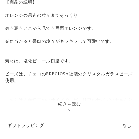
【商品の説明】
オレンジの果肉の粒々までそっくり！
表も裏もどこから見ても両面オレンジです。
光に当たると果肉の粒々がキラキラして可愛いです。
素材は、塩化ビニール樹脂です。
ビーズは、チェコのPRECIOSA社製のクリスタルガラスビーズ
使用。
こちらは両面細工の小サイズですが、リアルサイズの大もあり
続きを読む
ます。
表面のみ細工を施した、片面細工の小サイズと大サイズもあり
ギフトラッピング
なし
ます。