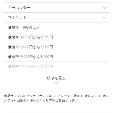
イヤリング
キーホルダー
ピアス
ストラップ
マグネット
ヘアアクセサリー
ゴルフマーカー
価格帯 999円以下
ヘアクリップ
価格帯 1,000円から1,999円
ヘアゴム
価格帯 2,000円から2,999円
価格帯 3,000円から3,999円
価格帯 4,000円から4,999円
フルーツ 果物
続きを見る
レモン
その他
オレンジ
梅干し
食品サンプルのピッカリサンプル
＞
フルーツ 果物
＞
オレンジ
＞
オレ
工具模型
ンジ（両面細工）小サイズ☆リアルな食品サンプル…
ライム
目玉焼き