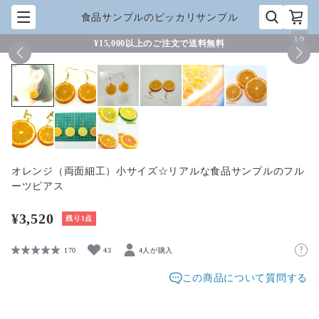
食品サンプルのピッカリサンプル
1
/
9
¥15,000以上のご注文で送料無料
オレンジ（両面細工）小サイズ☆リアルな食品サンプルのフル
ーツピアス
¥3,520
残り1点
170
43
4人が購入
この商品について質問する