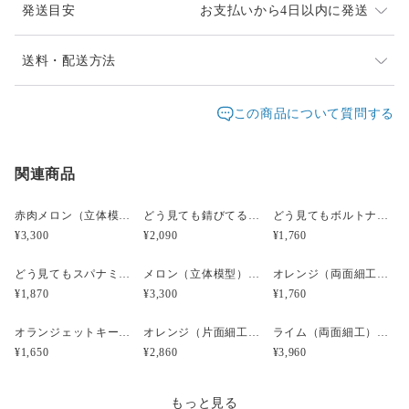
発送目安
お支払いから4日以内に発送
【商品の大きさ】サイズ㍉（縦ｘ横ｘ厚み）30ｘ30ｘ5
【商品の重さ】5g（片側）
発送は、通常２～4日以内（土日祝日は除く）に対応さ
送料・配送方法
せていただいております。
【写真について】
発送元地域：
愛知県
海外発送：
不可能
この商品について質問する
レターパックプラスは、重さ４Kgまで全国一律料金600
・6・7枚目 大小サイズ比較参考写真です。
配送方法
追跡／補償
送料
追加送料
円です。
写真はイヤリングですが、こちらでの販売は小サ
追跡サービスあり。
イズのピアスです。
関連商品
レターパックプラス
○
／
✕
¥600
¥0
郵便局員による対面でのお届けとなり、受領印または署
8・9枚目 柑橘系は4種類あります
名をいただきます。
宅急便（ヤマト）
○
／
○
地域別
¥0〜
赤肉メロン（立体模型）小サイズ☆リアルな食品サンプルのフルーツピアス
どう見ても錆びてるボルトナットのピアス（立体模型）☆ぺケ鉄TOOL☆リアルな工具模型のピアス
どう見てもボルトナットのピアス（立体模型）☆ぺケ鉄TOOL☆リアルな工具模型のピアス
宅急便（ヤマト運輸）は、発送元は愛知県で地域別に送
¥3,300
¥2,090
¥1,760
¥15,000以上のご注文で送料無料
料が変わります。
追跡・補償サービスあり。
どう見てもスパナミニS67のピアス【シルバー】（立体模型）☆ぺケ鉄TOOL☆リアルな工具模型のピアス
メロン（立体模型）小サイズ☆リアルな食品サンプルのフルーツピアス
オレンジ（両面細工）小サイズ☆リアル食品サンプルのフルーツキーホルダー
お届け日時等にご指定がある場合は、ご購入時に備考欄
¥1,870
¥3,300
¥1,760
にご記入ください。
※お届け日は、ご購入日の３日以降でお願いします。
オランジェットキーホルダー（片面細工）☆リアルな食品サンプルのフルーツキーホルダー
オレンジ（片面細工）☆リアルな食品サンプルのフルーツイヤリング
ライム（両面細工）大サイズ☆リアルな食品サンプルのフルーツピアス
※ご購入時が週末の場合は土日祝日を除いた３日以降で
¥1,650
¥2,860
¥3,960
お願いします。
もっと見る
ご面倒をお掛けしますが、ご注文の際はご留意下さい。