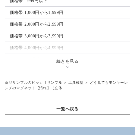
ゴルフマーカー
価格帯 999円以下
ヘアクリップ
価格帯 1,000円から1,999円
ヘアゴム
価格帯 2,000円から2,999円
価格帯 3,000円から3,999円
価格帯 4,000円から4,999円
フルーツ 果物
続きを見る
レモン
その他
オレンジ
梅干し
食品サンプルのピッカリサンプル
＞
工具模型
＞
どう見てもモンキーレ
工具模型
ンチのマグネット【汚れ】（立体…
ライム
目玉焼き
ピンクグレープフルーツ
一覧へ戻る
バナナ
キウイ