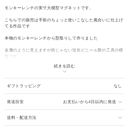
モンキーレンチの実寸大模型マグネットです。
こちらでの販売は手前のちょっと使いこなした風合いに仕上げ
てる作品です
本物のモンキーレンチから型取りして作りました
金属のように見えますが鉄じゃない塩化ビニール製の工具の模
型です
続きを読む
どこからどうみても工具にしか見えませんよ
裏に超強力ネオジムマグネット二個つけてます。
ギフトラッピング
なし
工具好きな貴方や機械いじりが好きなあの方へのプレゼントに
最適な一品です！
発送目安
お支払いから4日以内に発送
素材は塩化ビニールですので、軽くて柔らかいです。
通常は平日営業で土日祝日は休みです。
送料・配送方法
【商品の大きさ】
発送は、通常平日のご注文で２～4日以内（土日祝日は