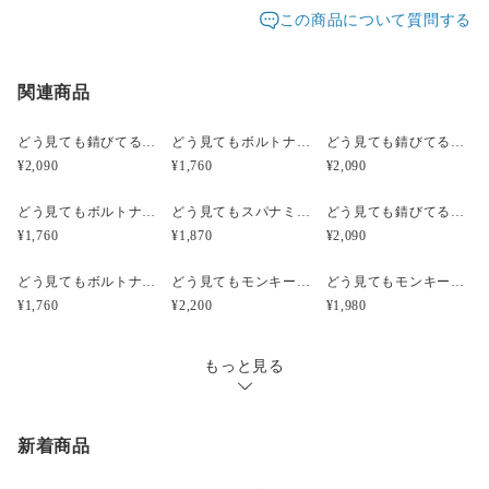
発送元地域：
除く）に対応させていただいております。
愛知県
海外発送：
不可能
この商品について質問する
サイズ㍉（本体の直径ｘ厚み（マグネットは別））150ｘ
45(mm)
配送方法
追跡／補償
送料
追加送料
レターパックプラスは、重さ４Kgまで全国一律料金600
円です。
【商品の重さ】約26g
関連商品
レターパックプラス
○
／
✕
¥600
¥0
追跡サービスあり。
郵便局員による対面でのお届けとなり、受領印または署
宅急便（ヤマト）
○
／
○
地域別
¥0〜
名をいただきます。
どう見ても錆びてるボルトナットのピアス（立体模型）☆ぺケ鉄TOOL☆リアルな工具模型のピアス
どう見てもボルトナットのピアス（立体模型）☆ぺケ鉄TOOL☆リアルな工具模型のピアス
どう見ても錆びてるボルトナットのキーホルダー【SABI】（立体模型）☆ぺケ鉄TOOL☆リアルな工具模型のキーホルダー
【写真の説明】
¥2,090
¥1,760
¥2,090
¥15,000以上のご注文で送料無料
・１枚目：斜め横から見た写真
どう見てもボルトナットのキーホルダー【無限ネジネジ】（立体模型）☆ぺケ鉄TOOL☆リアルな工具模型のキーホルダー
どう見てもスパナミニS67のピアス【シルバー】（立体模型）☆ぺケ鉄TOOL☆リアルな工具模型のピアス
どう見ても錆びてるボルトナットのイヤリング（立体模型）☆ぺケ鉄TOOL☆リアルな工具模型のイヤリング
・２枚目：表面写真
¥1,760
¥1,870
¥2,090
・ 3枚目：裏面写真 マグネットがついてます
・4枚目：シルバー色のバージョンもあります
どう見てもボルトナットのイヤリング（立体模型）☆ぺケ鉄TOOL☆リアルな工具模型のイヤリング
どう見てもモンキーレンチのヘアクリップ【汚れ】（立体模型）☆ぺケ鉄TOOL☆リアルな工具模型のヘアクリップ
どう見てもモンキーレンチのヘアクリップ【シルバー】（立体模型）☆ぺケ鉄TOOL☆リアルな工具模型のヘアクリップ
こちらでの販売は奥の汚れた風合いの作品です
¥1,760
¥2,200
¥1,980
もっと見る
新着商品