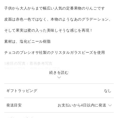
子供から大人からまで幅広い人気の定番果物のりんごです
皮面は赤色一色ではなく、本物のようなあのグラデーション、
そして果実は蜜の入った美味しそうな感じを再現！
素材は、塩化ビニール樹脂
チェコのプレシオサ社製のクリスタルガラスビーズを使用
1枚目の写真：着画参考写真
2枚目の写真：皮面から見た写真
続きを読む
赤色一色ではなく本物のりんごのようなグラデ
ーションです
3枚目の写真：果肉の面です。蜜が入ったようなつくり。
ギフトラッピング
なし
写真はうさぎカットのイヤリングですが、こち
らでの販売はりんごの
イヤリングです
発送目安
お支払いから4日以内に発送
【商品の大きさ】サイズ㍉（縦ｘ横ｘ厚み）33ｘ13ｘ17