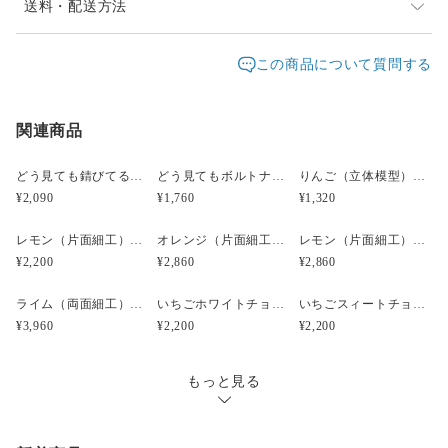
【商品の重さ】 約5g（片側）
週末はイベント出店がありますので、基本平日営業で土
送料・配送方法
日祝日は休みです。
ひとつひとつ手作りの為、大きさや色見が若干違う場合があり
発送元地域：
そのため発送は、通常平日２～4日以内（土日祝日は除
愛知県
海外発送：
不可能
この商品について質問する
ます
く）に対応させていただいております。
配送方法
追跡／補償
送料
追加送料
#ピッカリサンプル ＃食品サンプル ＃りんご #イヤリン
レターパックプラスは、重さ４Kgまで全国一律料金600
グ #再販
関連商品
レターパックプラス
○
／
✕
¥600
¥0
円です。
追跡サービスあり。
宅急便（ヤマト）
○
／
○
地域別
¥0〜
郵便局員による対面でのお届けとなり、受領印または署
どう見ても錆びてるボルトナットのイヤリング（立体模型）☆ぺケ鉄TOOL☆リアルな工具模型のイヤリング
どう見てもボルトナットのイヤリング（立体模型）☆ぺケ鉄TOOL☆リアルな工具模型のイヤリング
りんご（立体模型）☆リアル食品サンプルのフルーツキーホルダー
名をいただきます。
¥2,090
¥1,760
¥1,320
¥15,000以上のご注文で送料無料
宅急便（ヤマト運輸）は、発送元は愛知県で地域別に送
レモン（片面細工）小サイズ☆リアルな食品サンプルのフルーツイヤリング
オレンジ（片面細工）☆リアルな食品サンプルのフルーツイヤリング
レモン（片面細工）大サイズ☆リアルな食品サンプルのフルーツイヤリング
料が変わります。
¥2,200
¥2,860
¥2,860
追跡・補償サービスあり。
お届け日時等にご指定がある場合は、ご購入時に備考欄
ライム（両面細工）大サイズ☆リアルな食品サンプルのフルーツイヤリング
いちごホワイトチョコがけ(立体模型）小1/4サイズ☆リアルな食品サンプルのフルーツイヤリング
いちごスィートチョコがけ(立体模型）小1/4サイズ☆リアルな食品サンプルのフルーツイヤリング
にご記入ください。
¥3,960
¥2,200
¥2,200
※お届け日は、ご購入日の３日以降でお願いします。
※ご購入時が週末の場合は土日祝日を除いた３日以降で
もっと見る
お願いします。
ご面倒をお掛けしますが、ご注文の際はご留意下さい。