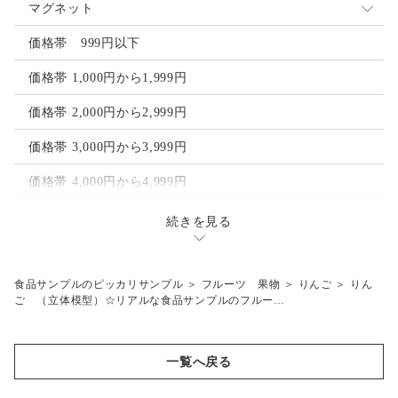
ピアス
ストラップ
マグネット
ヘアアクセサリー
ゴルフマーカー
価格帯 999円以下
ヘアクリップ
価格帯 1,000円から1,999円
ヘアゴム
価格帯 2,000円から2,999円
価格帯 3,000円から3,999円
価格帯 4,000円から4,999円
フルーツ 果物
続きを見る
レモン
その他
オレンジ
梅干し
食品サンプルのピッカリサンプル
＞
フルーツ 果物
＞
りんご
＞
りん
工具模型
ご （立体模型）☆リアルな食品サンプルのフルー…
ライム
目玉焼き
ピンクグレープフルーツ
一覧へ戻る
バナナ