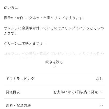
使い方は、
帽子のつばにマグネット台座クリップを挟みます。
オレンジに金属板が付いているのでクリップにパチッとくっつ
きます。
グリーン上で映えますよ！
ゴルフコンペの景品・賞品やプレゼントにも、オリジナル性や
インパクト抜群です。
続きを読む
コミュニケーションツールとしても最高の一品！
ギフトラッピング
なし
オレンジの素材は塩化ビニール樹脂です。
発送目安
お支払いから4日以内に発送
【商品の大きさ】サイズ㍉（縦ｘ横ｘ厚み）30ｘ30ｘ5
発送は、通常２～4日以内（土日祝日は除く）に対応さ
送料・配送方法