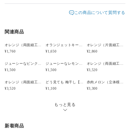
【商品の重さ】 台座クリップとマーカー 19g（マーカーは8
せていただいております。
ｇ）
発送元地域：
愛知県
海外発送：
不可能
この商品について質問する
レターパックプラスは、重さ４Kgまで全国一律料金600
配送方法
追跡／補償
送料
追加送料
円です。
追跡サービスあり。
関連商品
レターパックプラス
○
／
✕
¥600
¥0
郵便局員による対面でのお届けとなり、受領印または署
名をいただきます。
宅急便（ヤマト）
○
／
○
地域別
¥0〜
オレンジ（両面細工）小サイズ☆リアル食品サンプルのフルーツキーホルダー
オランジェットキーホルダー（片面細工）☆リアルな食品サンプルのフルーツキーホルダー
オレンジ（片面細工）☆リアルな食品サンプルのフルーツイヤリング
宅急便（ヤマト運輸）は、発送元は愛知県で地域別に送
¥1,760
¥1,650
¥2,860
¥15,000以上のご注文で送料無料
料が変わります。
追跡・補償サービスあり。
ジューシーなピンクグレープフルーツ小☆リアルな食品サンプルのゴルフマーカー
ジューシーなレモン小☆リアルな食品サンプルのゴルフマーカー
オレンジ（両面細工）小サイズ☆リアルな食品サンプルのフルーツピアス
お届け日時等にご指定がある場合は、ご購入時に備考欄
¥1,500
¥1,500
¥3,520
にご記入ください。
※お届け日は、ご購入日の３日以降でお願いします。
オレンジ（両面細工）小サイズ☆リアルな食品サンプルのフルーツイヤリング
どう見ても 梅干し【みつ漬け】）（立体模型）☆リアルな食品サンプルのキーホルダー
赤肉メロン（立体模型）小サイズ☆リアルな食品サンプルのフルーツピアス
※ご購入時が週末の場合は土日祝日を除いた３日以降で
¥3,520
¥1,100
¥3,300
お願いします。
もっと見る
ご面倒をお掛けしますが、ご注文の際はご留意下さい。
新着商品