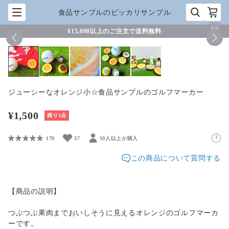
食品サンプルのピッカリサンプル
1
/
5
¥15,000以上のご注文で送料無料
ジューシーなオレンジ小☆食品サンプルのゴルフマーカー
¥1,500
残り1点
170
37
10人以上が購入
この商品について質問する
【商品の説明】
つぶつぶ果肉までおいしそうに見えるオレンジのゴルフマーカ
ーです。