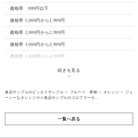
ヘアアクセサリー
ゴルフマーカー
価格帯 999円以下
ヘアクリップ
価格帯 1,000円から1,999円
ヘアゴム
価格帯 2,000円から2,999円
価格帯 3,000円から3,999円
価格帯 4,000円から4,999円
フルーツ 果物
続きを見る
レモン
その他
オレンジ
梅干し
食品サンプルのピッカリサンプル
＞
フルーツ 果物
＞
オレンジ
＞
ジュ
工具模型
ーシーなオレンジ小☆食品サンプルのゴルフマーカ…
ライム
目玉焼き
ピンクグレープフルーツ
一覧へ戻る
バナナ